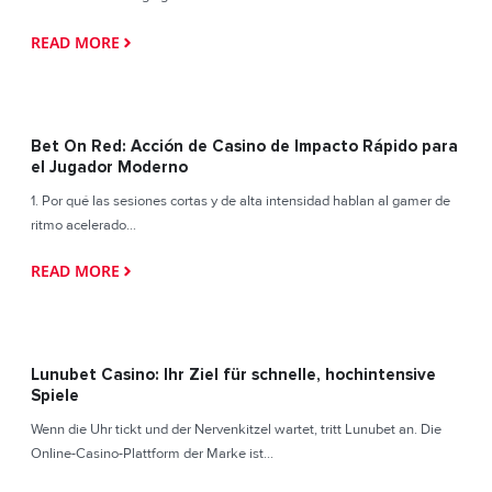
READ MORE
Bet On Red: Acción de Casino de Impacto Rápido para
el Jugador Moderno
1. Por qué las sesiones cortas y de alta intensidad hablan al gamer de
ritmo acelerado...
READ MORE
Lunubet Casino: Ihr Ziel für schnelle, hochintensive
Spiele
Wenn die Uhr tickt und der Nervenkitzel wartet, tritt Lunubet an. Die
Online-Casino-Plattform der Marke ist...