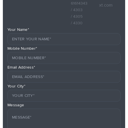
61614343
xt.com
/ 4303
/ 4305
/ 4330
Your Name*
Mobile Number*
Email Address*
Your City*
Message