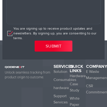
You are signing up to receive product updates and
newsletters. By signing up, you are consenting to our
terms.
SERVICES
QUICK
COMPAN
LINKS
Solution
E Waste
Unlock seamless tracking from
Hardware
product origin to outcome.
Managemen
Consumables
Case
CSR
hardware
Study
Commitmen
Support
White
Services
Paper