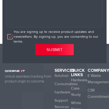
You are signing up to receive product updates and
newsletters. By signing up, you are consenting to our
terms.
SERVICES
QUICK
COMPAN
LINKS
Solution
E Waste
Unlock seamless tracking from
Hardware
product origin to outcome.
Managemen
Consumables
Case
CSR
hardware
Study
Commitmen
Support
White
Services