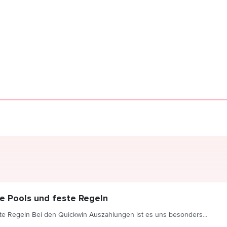
e Pools und feste Regeln
te Regeln Bei den Quickwin Auszahlungen ist es uns besonders...