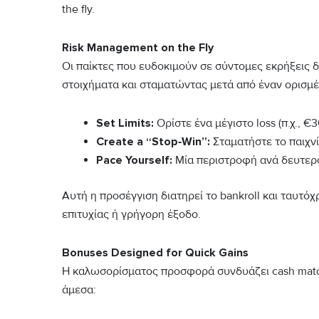
the fly.
Risk Management on the Fly
Οι παίκτες που ευδοκιμούν σε σύντομες εκρήξεις 
στοιχήματα και σταματώντας μετά από έναν ορισμέ
Set Limits:
Ορίστε ένα μέγιστο loss (π.χ., €3
Create a “Stop‑Win”:
Σταματήστε το παιχνί
Pace Yourself:
Μία περιστροφή ανά δευτερό
Αυτή η προσέγγιση διατηρεί το bankroll και ταυτόχ
επιτυχίας ή γρήγορη έξοδο.
Bonuses Designed for Quick Gains
Η καλωσορίσματος προσφορά συνδυάζει cash matc
άμεσα: