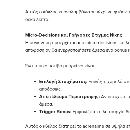
Αυτός ο κύκλος επαναλαμβάνεται μέχρι να φτάσετ
δέκα λεπτά.
Micro‑Decisions και Γρήγορες Στιγμές Νίκης
Η συγκίνηση προέρχεται από micro‑decisions: επι
απόφαση αν θα ενεργοποιήσετε άμεσα ένα bonus ro
Ένα τυπικό μοτίβο μπορεί να είναι:
Επιλογή Στοιχήματος:
Επιλέξτε χαμηλό στο
αποδόσεις.
Αποτέλεσμα Περιστροφής:
Αν πετύχετε μι
άμεσα.
Trigger Bonus:
Εμφανίζεται η λειτουργία 
Αυτός ο κύκλος διατηρεί το adrenaline σε υψηλά επ