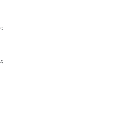
ίς
ας