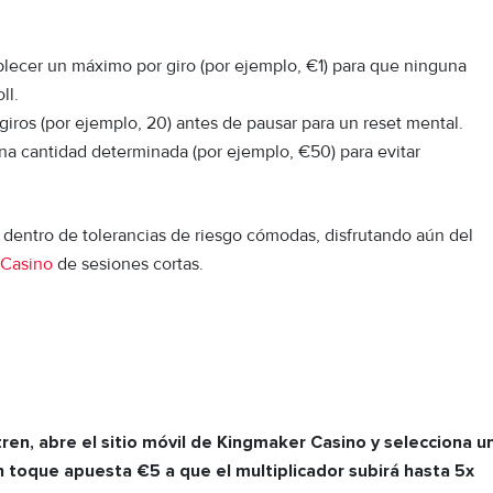
lecer un máximo por giro (por ejemplo, €1) para que ninguna
ll.
giros (por ejemplo, 20) antes de pausar para un reset mental.
na cantidad determinada (por ejemplo, €50) para evitar
 dentro de tolerancias de riesgo cómodas, disfrutando aún del
 Casino
de sesiones cortas.
ren, abre el sitio móvil de Kingmaker Casino y selecciona u
n toque apuesta €5 a que el multiplicador subirá hasta 5x