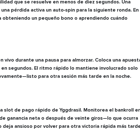
tilidad que se resuelve en menos de diez segundos. Una
una pérdida activa un auto‑spin para la siguiente ronda. En
sea obteniendo un pequeño bono o aprendiendo cuándo
en vivo durante una pausa para almorzar. Coloca una apuest
 en segundos. El ritmo rápido lo mantiene involucrado solo
evamente—listo para otra sesión más tarde en la noche.
a slot de pago rápido de Yggdrasil. Monitorea el bankroll e
0 de ganancia neta o después de veinte giros—lo que ocurra
 deja ansioso por volver para otra victoria rápida más tard