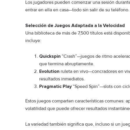
Los jugadores pueden comenzar una sesión durante u
entrar en ella en casa—todo sin salir de su teléfono.
Selección de Juegos Adaptada a la Velocidad
Una biblioteca de más de 7,500 títulos está disponi
incluye:
Quickspin
“Crash”—juegos de ritmo acelerad
que termina abruptamente.
Evolution
ruleta en vivo—concradores en viv
resultados inmediatos.
Pragmatic Play
“Speed Spin”—slots con ciclo
Estos juegos comparten características comunes: ap
volatilidad que puede ofrecer resultados instantáne
La variedad también significa que, incluso si un jue