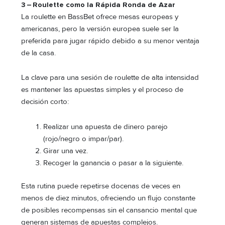
3 – Roulette como la Rápida Ronda de Azar
La roulette en BassBet ofrece mesas europeas y
americanas, pero la versión europea suele ser la
preferida para jugar rápido debido a su menor ventaja
de la casa.
La clave para una sesión de roulette de alta intensidad
es mantener las apuestas simples y el proceso de
decisión corto:
Realizar una apuesta de dinero parejo
(rojo/negro o impar/par).
Girar una vez.
Recoger la ganancia o pasar a la siguiente.
Esta rutina puede repetirse docenas de veces en
menos de diez minutos, ofreciendo un flujo constante
de posibles recompensas sin el cansancio mental que
generan sistemas de apuestas complejos.