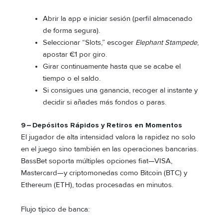
Abrir la app e iniciar sesión (perfil almacenado
de forma segura).
Seleccionar “Slots,” escoger
Elephant Stampede
,
apostar €1 por giro.
Girar continuamente hasta que se acabe el
tiempo o el saldo.
Si consigues una ganancia, recoger al instante y
decidir si añades más fondos o paras.
9 – Depósitos Rápidos y Retiros en Momentos
El jugador de alta intensidad valora la rapidez no solo
en el juego sino también en las operaciones bancarias.
BassBet soporta múltiples opciones fiat—VISA,
Mastercard—y criptomonedas como Bitcoin (BTC) y
Ethereum (ETH), todas procesadas en minutos.
Flujo típico de banca: