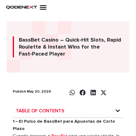
Skip
to
content
BassBet Casino – Quick‑Hit Slots, Rapid
Roulette & Instant Wins for the
Fast‑Paced Player
Publish May 20, 2026
TABLE OF CONTENTS
1 – El Pulso de BassBet para Apuestas de Corto
Plazo
Cuando ingresas a
BassBet
para una sesión rápida, lo