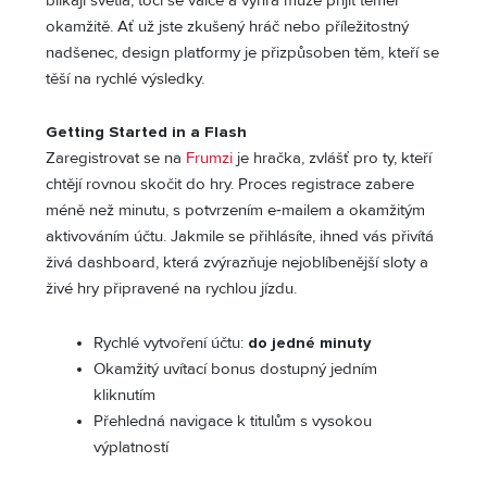
blikají světla, točí se válce a výhra může přijít téměř
okamžitě. Ať už jste zkušený hráč nebo příležitostný
nadšenec, design platformy je přizpůsoben těm, kteří se
těší na rychlé výsledky.
Getting Started in a Flash
Zaregistrovat se na
Frumzi
je hračka, zvlášť pro ty, kteří
chtějí rovnou skočit do hry. Proces registrace zabere
méně než minutu, s potvrzením e‑mailem a okamžitým
aktivováním účtu. Jakmile se přihlásíte, ihned vás přivítá
živá dashboard, která zvýrazňuje nejoblíbenější sloty a
živé hry připravené na rychlou jízdu.
Rychlé vytvoření účtu:
do jedné minuty
Okamžitý uvítací bonus dostupný jedním
kliknutím
Přehledná navigace k titulům s vysokou
výplatností