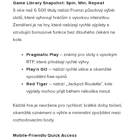
Game Library Snapshot: Spin, Win, Repeat
S více než 6 500 tituly nabízí Frumzi působivý výběr
slotů, které vyhovují hráčům s vysokou intenzitou.
Zaměření je na hry, které nabízejí rychlé výplaty a
vzrušující bonusové funkce bez dlouhého čekání na
kola.
Pragmatic Play
– známý pro sloty s vysokým
RTP, které přinášejí rychlé výhry.
Play’n GO
– nabízí rychlé válce a okamžité
spouštění free-spinů.
Red Tiger
– nabízí „Jackpot Roulette“, kde
výplaty mohou přijít během několika minut.
Každá hra je navržena pro rychlost: krátké doby točení,
okamžitá oznámení o výhře a minimální zpoždění mezi
rozhodovacími body.
Mobile‑Friendly Quick Access