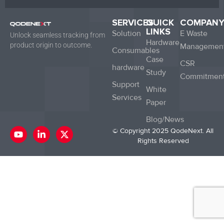
SERVICES
QUICK
COMPAN
LINKS
Solution
E Waste
Unlock seamless tracking from
Hardware
product origin to outcome.
Managemen
Consumables
Case
CSR
hardware
Study
Commitmen
Support
White
Services
Paper
Blog/News
Y
L
X
© Copyright 2025 QodeNext. All
o
i
-
Rights Reserved
u
n
t
t
k
w
u
e
i
b
d
t
e
i
t
n
e
-
r
i
n