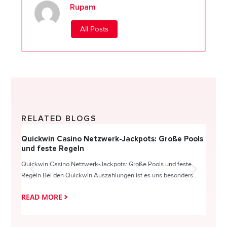
Rupam
All Posts
RELATED BLOGS
Quickwin Casino Netzwerk-Jackpots: Große Pools
Happy
und feste Regeln
Direc
Quickwin Casino Netzwerk-Jackpots: Große Pools und feste
HappySl
Regeln Bei den Quickwin Auszahlungen ist es uns besonders...
actie o
READ MORE
READ