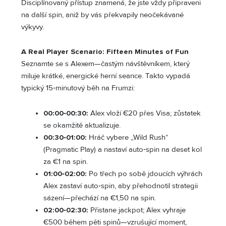
Disciplínovaný přístup znamená, že jste vždy připraveni
na další spin, aniž by vás překvapily neočekávané
výkyvy.
A Real Player Scenario: Fifteen Minutes of Fun
Seznamte se s Alexem—častým návštěvníkem, který
miluje krátké, energické herní seance. Takto vypadá
typický 15‑minutový běh na Frumzi:
00:00‑00:30:
Alex vloží €20 přes Visa; zůstatek
se okamžitě aktualizuje.
00:30‑01:00:
Hráč vybere „Wild Rush“
(Pragmatic Play) a nastaví auto‑spin na deset kol
za €1 na spin.
01:00‑02:00:
Po třech po sobě jdoucích výhrách
Alex zastaví auto‑spin, aby přehodnotil strategii
sázení—přechází na €1,50 na spin.
02:00‑02:30:
Přistane jackpot; Alex vyhraje
€500 během pěti spinů—vzrušující moment,