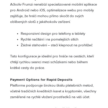
Ačkoliv Frumzi nenabízí specializované mobilní aplikace
pro Android nebo iOS, optimalizace webu pro mobily
zajišťuje, že hráči mohou přímo skočit do svých
oblíbených slotů z jakéhokoliv zařízení.
Responzivní design pro telefony a tablety
Rychlé načítání i na pomalejších sítích
Žádné stahování – stačí klepnout na prohlížeč
Tato konfigurace je ideální pro hráče na cestách, kteří
chtějí rychlou seanci mezi schůzkami nebo během
krátké cesty do práce.
Payment Options for Rapid Deposits
Platforma podporuje širokou škálu platebních metod,
včetně tradičních kreditních karet a kryptoměn, všechny
zaměřené na rychlé vložení prostředků na váš účet.