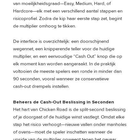
van moeilijkheidsgraad—Easy, Medium, Hard, of
Hardcore—elk met een verschillend aantal stappen en
risicoprofiel. Zodra de kip haar eerste stap zet, begint
de multiplier omhoog te tikken.
De interface is overzichtelijk: een doorschijnend
wegennet, een knipperende teller voor de huidige
multiplier, en een eenvoudige “Cash Out” knop die op
elk moment kan worden aangeraakt. In de praktijk
voltooien de meeste spelers een ronde in minder dan
90 seconden, vooral wanneer ze conservatieve
cash‑out drempels instellen.
Beheers de Cash‑Out Beslissing in Seconden
Het hart van Chicken Road is de split‑second beslissing
of je doorgaat of de huidige winst vastlegt. Omdat elke
stap het risico verhoogt—nieuwe vallen onder manholes
of ovens—moet de speler inschatten wanneer de
upside van de multiplier opweegt tegen het gevaar.