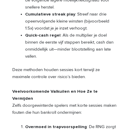
de volgende lagere moeilijkheidsgraad voor
snellere herstel.
Cumulatieve streak play
: Streef naar drie
opeenvolgende kleine winsten (bijvoorbeeld
1.5x) voordat je je inzet verhoogt.
Quick‑cash regel
: Als de multiplier je doel
binnen de eerste vijf stappen bereikt, cash dan
onmiddellijk uit—minder blootstelling aan late
vallen.
Deze methoden houden sessies kort terwijl ze
maximale controle over risico’s bieden.
Veelvoorkomende Valkuilen en Hoe Ze te
Vermijden
Zelfs doorgewinterde spelers met korte sessies maken
fouten die hun bankroll ondermijnen:
Overmoed in trapvoorspelling
: De RNG zorgt