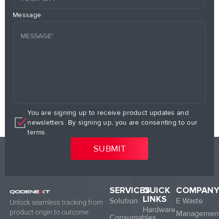
Message
You are signing up to receive product updates and
newsletters. By signing up, you are consenting to our
terms.
SERVICES
QUICK
COMPAN
LINKS
Solution
E Waste
Unlock seamless tracking from
Hardware
product origin to outcome.
Managemen
Consumables