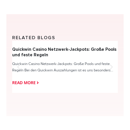
RELATED BLOGS
Quickwin Casino Netzwerk-Jackpots: Große Pools
Happy
und feste Regeln
Direc
Quickwin Casino Netzwerk-Jackpots: Große Pools und feste
HappySl
Regeln Bei den Quickwin Auszahlungen ist es uns besonders...
actie o
READ MORE
READ