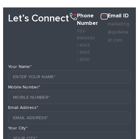
Phone
Email ID
Let’s Connect
Number
marketing
022-
@qodene
61614343
xt.com
/ 4303
/ 4305
/ 4330
Your Name*
Mobile Number*
Email Address*
Your City*