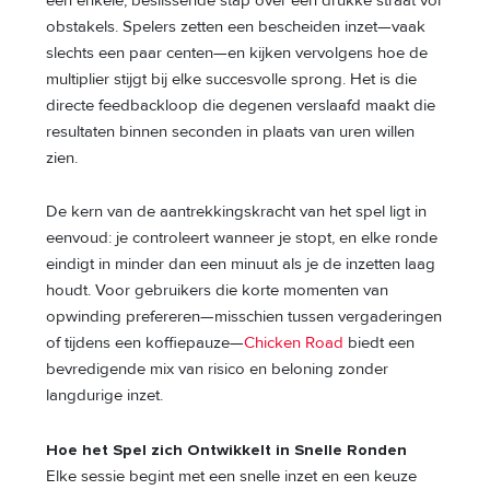
een enkele, beslissende stap over een drukke straat vol
obstakels. Spelers zetten een bescheiden inzet—vaak
slechts een paar centen—en kijken vervolgens hoe de
multiplier stijgt bij elke succesvolle sprong. Het is die
directe feedbackloop die degenen verslaafd maakt die
resultaten binnen seconden in plaats van uren willen
zien.
De kern van de aantrekkingskracht van het spel ligt in
eenvoud: je controleert wanneer je stopt, en elke ronde
eindigt in minder dan een minuut als je de inzetten laag
houdt. Voor gebruikers die korte momenten van
opwinding prefereren—misschien tussen vergaderingen
of tijdens een koffiepauze—
Chicken Road
biedt een
bevredigende mix van risico en beloning zonder
langdurige inzet.
Hoe het Spel zich Ontwikkelt in Snelle Ronden
Elke sessie begint met een snelle inzet en een keuze